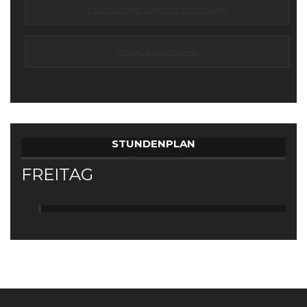
+ zum Google Calendar hinzufügen
+ zu iCal exportieren
STUNDENPLAN
FREITAG