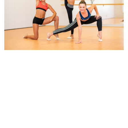
RSG Kids ab 6 J.
Die rhythmischen Sportgymnastik legt den Fokus nur auf die
Beweglichkeit, wobei auch vereinzelt Muskelgruppen gestärkt
werden.
ACHTUNG: Dieser Kurs findet in der Turnhalle der Grundschule
Offenhausen statt.