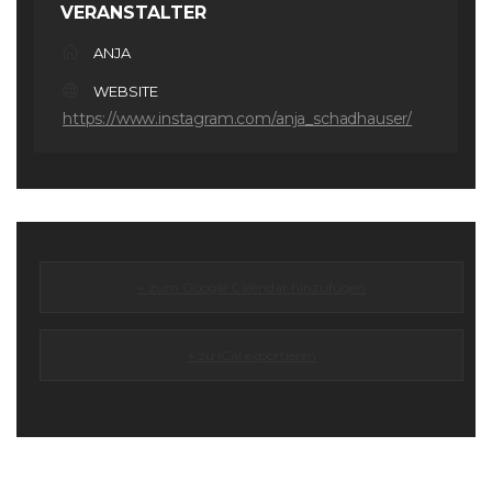
VERANSTALTER
ANJA
WEBSITE
https://www.instagram.com/anja_schadhauser/
+ zum Google Calendar hinzufügen
+ zu iCal exportieren