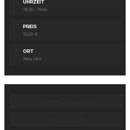
UHRZEIT
18:30 - 19:45
PREIS
15,00 €
ORT
Neu-Ulm
+ zum Google Calendar hinzufügen
+ zu iCal exportieren